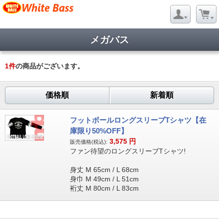
メガバス
1
件
の商品がございます。
価格順
新着順
フットボールロングスリーブTシャツ【在
庫限り50%OFF】
3,575
円
販売価格(税込):
ファン待望のロングスリーブTシャツ!
身丈 M 65cm / L 68cm
身巾 M 49cm / L 51cm
裄丈 M 80cm / L 83cm