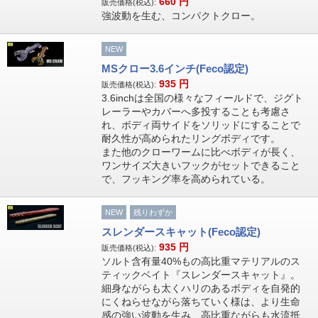
660
円
販売価格(税込):
強波動を生む、コンパクトクロー。
NEW
MSクロー3.6インチ(Feco認定)
935
円
販売価格(税込):
3.6inchは全国の様々なフィールドで、ジグト
レーラーやカバーへ多投することも考慮さ
れ、ボディ両サイドをソリッドにすることで
耐久性が高められたリングボディです。
また他のクローワームに比べボディが長く、
ワンサイズ大きいフックがセットできること
で、フッキング率を高められている。
NEW
残りわずか
スレンダースキャット(Feco認定)
935
円
販売価格(税込):
ソルト含有量40%もの高比重マテリアルのス
ティックベイト『スレンダースキャット』。
細身ながらも太くハリのあるボディを自発的
にくねらせながら落ちていく様は、より生命
感の強い波動を生み、高比重ながらも水流抵