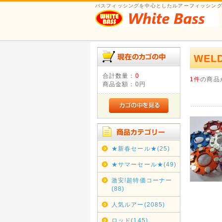
バスフィッシングを中心としたルアーフィッシング
WEL
合計数量：
0
1件
の商品
商品金額：
0円
★新春セール★(25)
★サマーセール★(49)
激安!超特価コーナー
(88)
人気ルアー(2085)
ロッド(145)