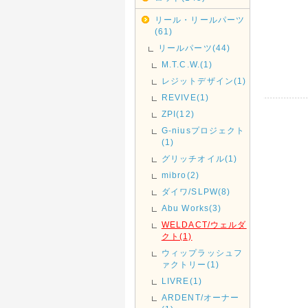
リール・リールパーツ
(61)
リールパーツ(44)
M.T.C.W.(1)
レジットデザイン(1)
REVIVE(1)
ZPI(12)
G-niusプロジェクト
(1)
グリッチオイル(1)
mibro(2)
ダイワ/SLPW(8)
Abu Works(3)
WELDACT/ウェルダ
クト(1)
ウィップラッシュフ
ァクトリー(1)
LIVRE(1)
ARDENT/オーナー