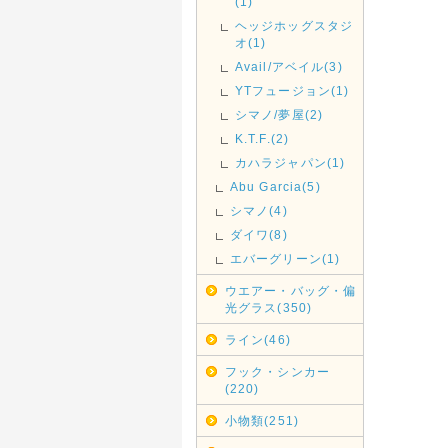
(1)
ヘッジホッグスタジ
オ(1)
Avail/アベイル(3)
YTフュージョン(1)
シマノ/夢屋(2)
K.T.F.(2)
カハラジャパン(1)
Abu Garcia(5)
シマノ(4)
ダイワ(8)
エバーグリーン(1)
ウエアー・バッグ・偏
光グラス(350)
ライン(46)
フック・シンカー
(220)
小物類(251)