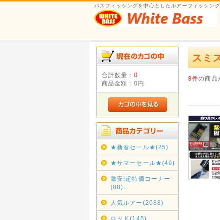
バスフィッシングを中心としたルアーフィッシング
スミ
合計数量：
0
8件
の商品
商品金額：
0円
★新春セール★(25)
★サマーセール★(49)
激安!超特価コーナー
(88)
人気ルアー(2088)
ロッド(145)