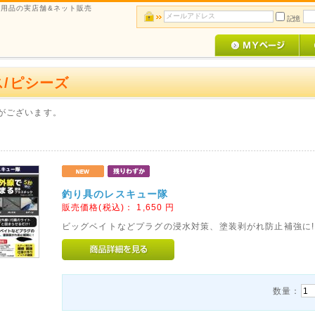
用品の実店舗&ネット販売
記憶
ス/ピシーズ
がございます。
釣り具のレスキュー隊
販売価格(税込)：
1,650
円
ビッグベイトなどプラグの浸水対策、塗装剥がれ防止補強に!
数量：