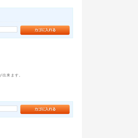
。
が出来ます。