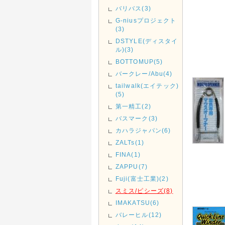
バリバス(3)
G-niusプロジェクト
(3)
DSTYLE(ディスタイ
ル)(3)
BOTTOMUP(5)
バークレー/Abu(4)
tailwalk(エイテック)
(5)
第一精工(2)
バスマーク(3)
カハラジャパン(6)
ZALTs(1)
FINA(1)
ZAPPU(7)
Fuji(富士工業)(2)
スミス/ピシーズ(8)
IMAKATSU(6)
バレーヒル(12)