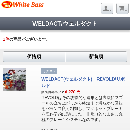
WELDACT/ウェルダクト
1
件
の商品がございます。
価格順
新着順
オススメ
WELDACT(ウェルダクト) REVOLD/リボ
ルド
6,270
円
販売価格(税込):
REVOLDはその攻撃的な造形とは裏腹にスプ
ールの立ち上がりから終熄まで滑らかな回転
をバランス良く制御し、マグネットブレーキ
を理科学的に形にした、非暴力的なまさに究
極のブレーキシステムなのです。