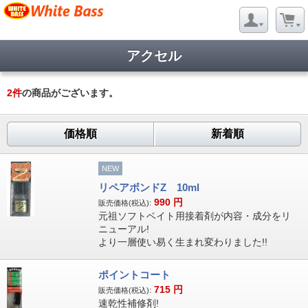
アクセル
2
件
の商品がございます。
価格順
新着順
NEW
リペアボンドZ 10ml
990
円
販売価格(税込):
元祖ソフトベイト用接着剤が内容・成分をリ
ニューアル!
より一層使い易く生まれ変わりました!!
ポイントコート
715
円
販売価格(税込):
速乾性補修剤!